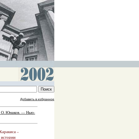
Добавить в избранное
 О. Юнаков. — Нью-
Каракиса –
в истории