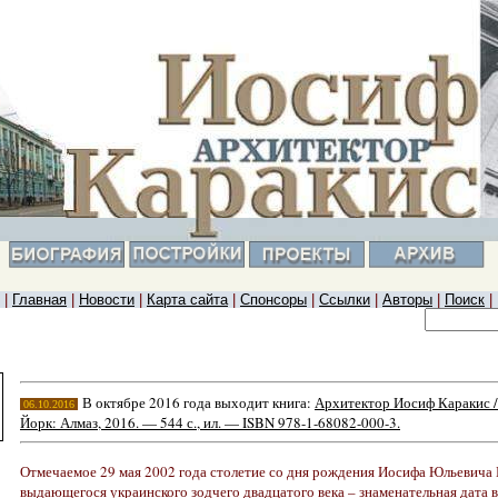
|
Главная
|
Новости
|
Карта сайта
|
Спонсоры
|
Ссылки
|
Авторы
|
Поиск
|
В октябре 2016 года выходит книга:
Архитектор Иосиф Каракис /
06.10.2016
Йорк: Алмаз, 2016. — 544 с., ил. — ISBN 978-1-68082-000-3.
Отмечаемое 29 мая 2002 года столетие со дня рождения Иосифа Юльевича 
выдающегося украинского зодчего двадцатого века – знаменательная дата 