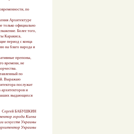
современности, по
жения Архитектуре
не только официально
важение. Более того,
ты Каракиса,
ие период с конца
ию на благо народа и
ративные препоны,
го времени, не
ворчества.
ставленный по
ой. Выражаю
хитектора послужат
 архитекторов и
 наших выдающихся
Сергей БАБУШКИН
тектор города Киева
ии искусств Украины
архитектор Украины