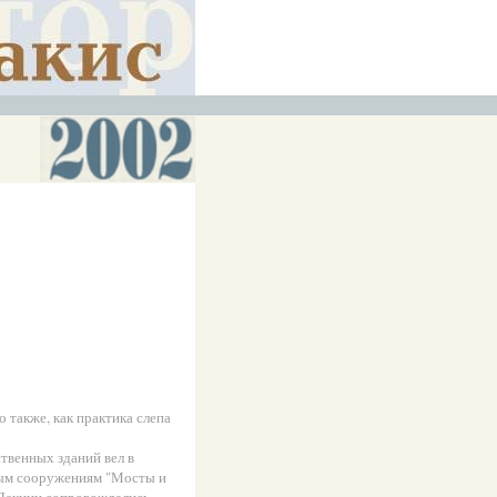
о также, как практика слепа
твенных зданий вел в
ным сооружениям "Мосты и