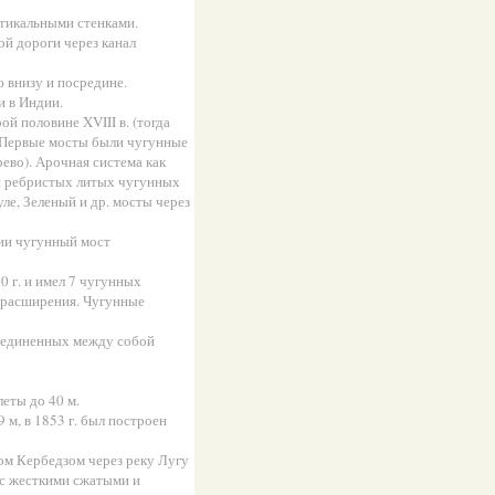
ртикальными стенками.
й дороги через канал
 внизу и посредине.
и в Индии.
й половине XVIII в. (тогда
. Первые мосты были чугунные
ево). Арочная система как
и ребристых литых чугунных
ле, Зеленый и др. мосты через
ции чугунный мост
 г. и имел 7 чугунных
ю расширения. Чугунные
соединенных между собой
еты до 40 м.
 м, в 1853 г. был построен
ом Кербедзом через реку Лугу
 с жесткими сжатыми и