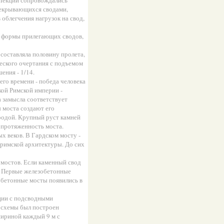
 Лекции сопровождались
рекрывающихся сводами,
облегчения нагрузок на свод,
от формы прилегающих сводов,
составляла половину пролета,
ческого очертания с подъемом
ения - 1/14.
го времени - победа человека
кой Римской империи -
 замысла соответствует
 моста создают его
родой. Крупный руст камней
 протяженность моста.
 веков. В Гардском мосту -
римской архитектуры. До сих
 мостов. Если каменный свод
м. Первые железобетонные
бетонные мосты появились в
ции с подсводными
й схемы был построен
шириной каждый 9 м с