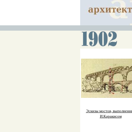
Эскизы мостов, выполненн
И.Каракисом