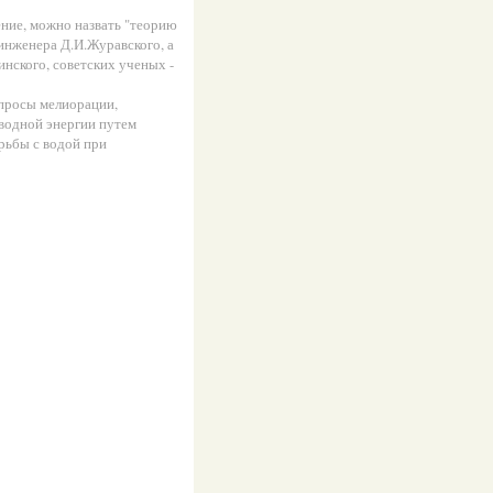
ние, можно назвать "теорию
инженера Д.И.Журавского, а
нского, советских ученых -
просы мелиорации,
водной энергии путем
рьбы с водой при