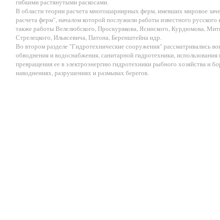
гибкими растянутыми раскосами.
В области теории расчета многошарнирных ферм, имевших мировое заче
расчета ферм", началом которой послужили работы известного русского 
также работы Велелюбского, Проскурякова, Ясинского, Курдюмова, Мити
Стрелецкого, Ильясевича, Патона, Беренштейна идр.
Во втором разделе "Гидротехнические сооружения" рассматривались во
обводнения и водоснабжения, санитарной гидротехники, использования 
превращения ее в электроэнергию гидротехники рыбного хозяйства и бо
наводнениях, разрушениях и размывах берегов.