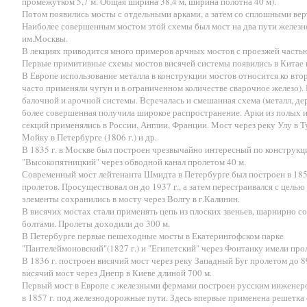
промежутком 5,7 м. Общая ширина 38,4 м, ширина полотна 40 м).
Потом появились мосты с отдельными арками, а затем со сплошными ве
Наиболее совершенным мостом этой схемы был мост на два пути железно
им.Москвы.
В лекциях приводится много примеров арчных мостов с проезжей частью
Первые примитивные схемы мостов висячей системы появились в Китае 
В Европе использование металла в конструкции мостов относится ко второ
часто применяли чугун и в ограниченном количестве сварочное железо)
балочной и арочной системы. Всречалась и смешанная схема (металл, дер
более совершенная получила широкое распространение. Арки из полых 
секций применялись в России, Англии, Франции. Мост через реку Улу в Ту
Мойку в Петербурге (1806 г.) и др.
В 1835 г. в Москве был построен чрезвычайно интересный по конструк
"Высокопятницкий" через обводной канал пролетом 40 м.
Современный мост лейтенанта Шмидта в Петербурге был построен в 1850
пролетов. Просуществовал он до 1937 г., а затем перестраивался с цель
элементы сохранились в мосту через Волгу в г.Калинин.
В висячих мостах стали применять цепь из плоских звеньев, шарнирно 
болтами. Пролеты доходили до 300 м.
В Петербурге первые пешеходные мосты в Екатерингофском парке
"Пантелеймоновский"(1827 г.) и "Египетский" через Фонтанку имели прол
В 1836 г. построен висячий мост через реку Западный Буг пролетом до 89
висячий мост через Днепр в Киеве длиной 700 м.
Первый мост в Европе с железными фермами построен русским инженер
в 1857 г. под железнодорожные пути. Здесь впервые применена решетка