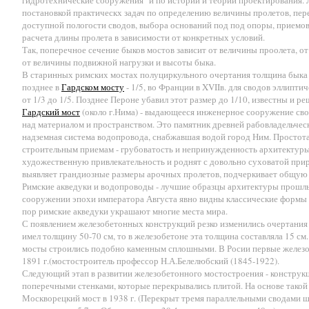
гидротехнические сооружения" и по истории и теории проектирования.
постановкой практическх задач по определению величины пролетов, пе
доступной пологости сводов, выбора оснований под под опоры, приемов 
расчета длины пролета в зависимости от конкретных условий.
Так, поперечное сечение быков мостов зависит от величины проолета, 
от величины подвижной нагрузки и высоты быка.
В старинных римских мостах полуциркульного очертания толщина быка 
позднее в
Гардском мосту
- 1/5, во Франции в XVIIв. для сводов эллипти
от 1/3 до 1/5. Позднее Пероне убавил этот размер до 1/10, известны и реш
Гардский мост
(около г.Нима) - выдающееся инженерное сооружение свое
над материалом и пространством. Это памятник древней рабовладельчес
надземная система водопровода, снабжавшая водой город Ним. Простота
строительным приемам - грубоватость и непринужденность архитектуры
художественную привлекательность и роднят с довольно суховатой при
выявляет грандиозные размеры арочных пролетов, подчеркивает общую
Римские акведуки и водопроводы - лучшие образцы архитектуры прошлых
сооружении эпохи императора Августа явно видны классические формы 
пор римские акведуки украшают многие места мира.
С появлением железобетонных конструкций резко изменились очертания
имел толщину 50-70 см, то в железобетоне эта толщина составляла 15 с
мосты строились подобно каменным сплошными. В Росии первые железо
1891 г.(мостостроитель профессор Н.А.Белелюбский (1845-1922).
Следующий этап в развитии железобетонного мостостроения - конструк
поперечными стенками, которые перекрывались плитой. На основе тако
Москворецкий мост в 1938 г. (Перекрыт тремя параллельными сводами 